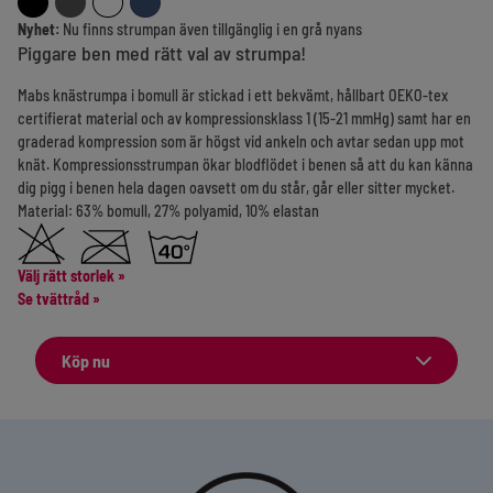
Nyhet:
Nu finns strumpan även tillgänglig i en grå nyans
Piggare ben med rätt val av strumpa!
Mabs knästrumpa i bomull är stickad i ett bekvämt, hållbart OEKO-tex
certifierat material och av kompressionsklass 1 (15-21 mmHg) samt har en
graderad kompression som är högst vid ankeln och avtar sedan upp mot
knät. Kompressionsstrumpan ökar blodflödet i benen så att du kan känna
dig pigg i benen hela dagen oavsett om du står, går eller sitter mycket.
Material: 63% bomull, 27% polyamid, 10% elastan
Välj rätt storlek
»
Se tvättråd »
Köp nu