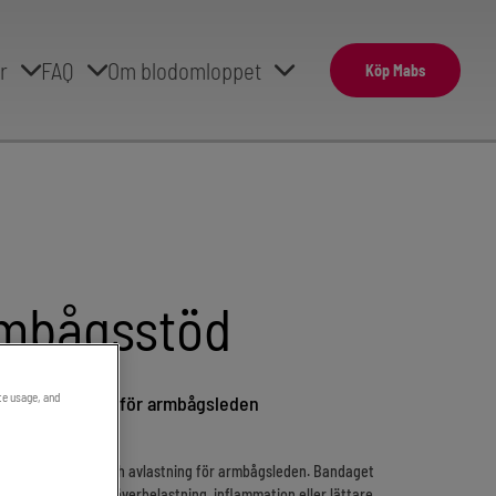
r
FAQ
Om blodomloppet
Köp Mabs
mbågsstöd
ite usage, and
 och avlastning för armbågsleden
mpression, stöd och avlastning för armbågsleden. Bandaget
och ge stabilitet vid överbelastning, inflammation eller lättare