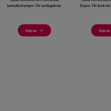
bomullsstrumpor. För vardagsbruk.
Dryarn. För bruk vi
Köp nu
Köp nu