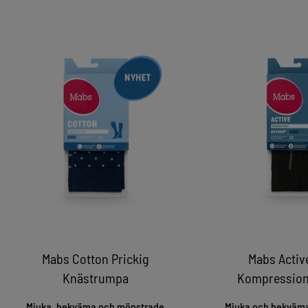
Mabs Cotton Prickig
Mabs Activ
Knästrumpa
Kompressio
Mjuka, bekväma och mönstrade
Mjuka och bekväma