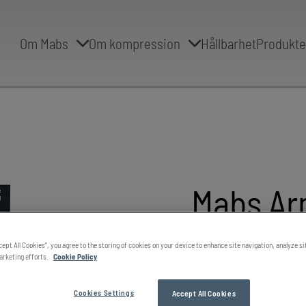
Om Mabs
Om kompression
Hållbarhet
Produkte
Mabs Ar
cept All Cookies”, you agree to the storing of cookies on your device to enhance site navigation, analyze s
Lätt kompression, stöd
marketing efforts.
Cookie Policy
One size
Mabs Armbågsstöd ger lätt ko
Cookies Settings
Accept All Cookies
hjälper till att lindra smärta 