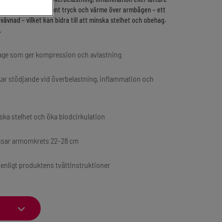
assformen ger ett jämnt tryck och värme över armbågen – ett
ävnad – vilket kan bidra till att minska stelhet och obehag.
.
age som ger kompression och avlastning
kar stödjande vid överbelastning, inflammation och
ka stelhet och öka blodcirkulation
ssar armomkrets 22–28 cm
 enligt produktens tvättinstruktioner