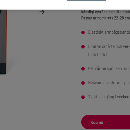
instabilitet. Den elastiska p
känsligt område med lite mjukv
Passar armomkrets 22–28 cm
Elastiskt armbågsband
Lindrar smärta och ver
instabilitet
Ger värme som kan mins
Bekväm passform – pa
Tvätta en gång i veckan
Köp nu