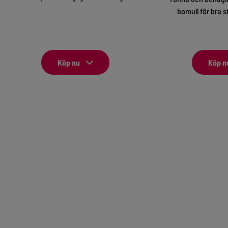
bomull för bra s
Köp nu
Köp n