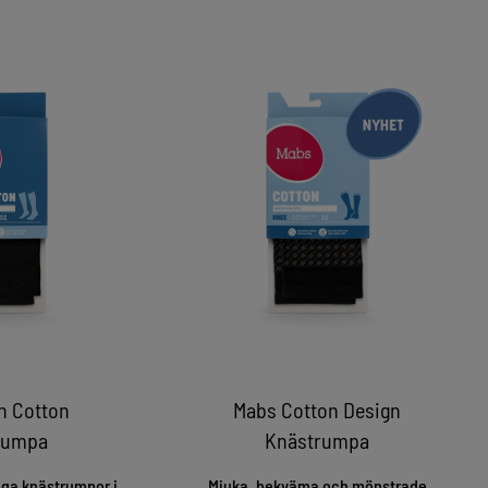
n Cotton
Mabs Cotton Design
rumpa
Knästrumpa
ga knästrumpor i
Mjuka, bekväma och mönstrade